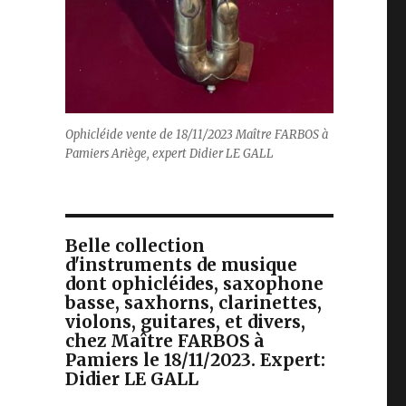
Ophicléide vente de 18/11/2023 Maître FARBOS à
Pamiers Ariège, expert Didier LE GALL
Belle collection
d'instruments de musique
dont ophicléides, saxophone
basse, saxhorns, clarinettes,
violons, guitares, et divers,
chez Maître FARBOS à
Pamiers le 18/11/2023. Expert:
Didier LE GALL