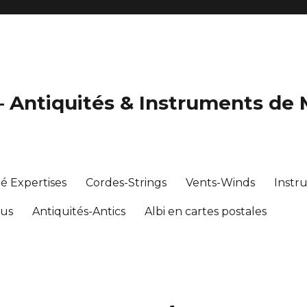
 – Antiquités & Instruments de
té Expertises
Cordes-Strings
Vents-Winds
Instr
ous
Antiquités-Antics
Albi en cartes postales