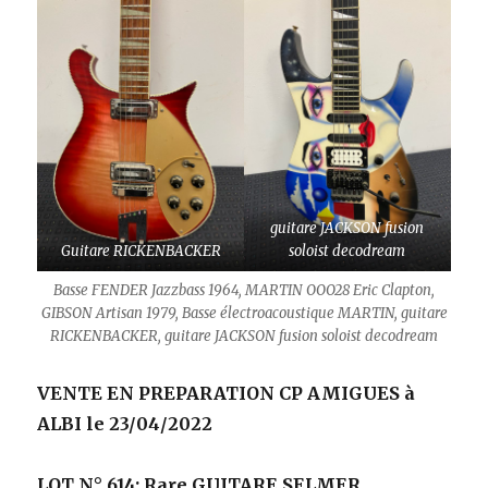
guitare JACKSON fusion
Guitare RICKENBACKER
soloist decodream
Basse FENDER Jazzbass 1964, MARTIN OOO28 Eric Clapton,
GIBSON Artisan 1979, Basse électroacoustique MARTIN, guitare
RICKENBACKER, guitare JACKSON fusion soloist decodream
VENTE EN PREPARATION CP AMIGUES à
ALBI le 23/04/2022
LOT N° 614: Rare GUITARE SELMER