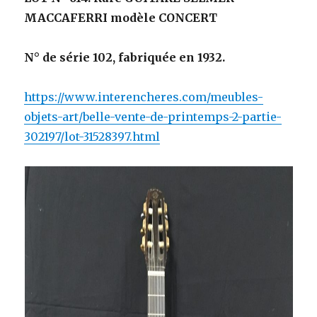
MACCAFERRI modèle CONCERT
N° de série 102, fabriquée en 1932.
https://www.interencheres.com/meubles-
objets-art/belle-vente-de-printemps-2-partie-
302197/lot-31528397.html