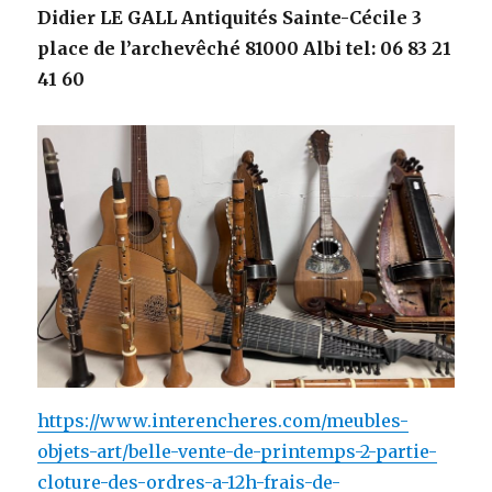
Didier LE GALL
Antiquités Sainte-Cécile 3
place de l’archevêché 81000 Albi tel: 06 83 21
41 60
https://www.interencheres.com/meubles-
objets-art/belle-vente-de-printemps-2-partie-
cloture-des-ordres-a-12h-frais-de-