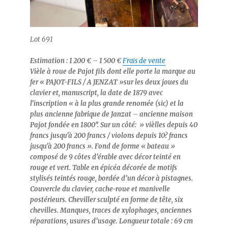
Lot 691
Estimation : 1 200 € – 1 500 €
Frais de vente
Vièle à roue de Pajot fils dont elle porte la marque au
fer « PAJOT-FILS / A JENZAT »sur les deux joues du
clavier et, manuscript, la date de 1879 avec
l’inscription « à la plus grande renomée (sic) et la
plus ancienne fabrique de Janzat – ancienne maison
Pajot fondée en 1800″. Sur un côté: » vièlles depuis 40
francs jusqu’à 200 francs / violons depuis 10? francs
jusqu’à 200 francs ». Fond de forme « bateau »
composé de 9 côtes d’érable avec décor teinté en
rouge et vert. Table en épicéa décorée de motifs
stylisés teintés rouge, bordée d’un décor à pistagnes.
Couvercle du clavier, cache-roue et manivelle
postérieurs. Cheviller sculpté en forme de tête, six
chevilles. Manques, traces de xylophages, anciennes
réparations, usures d’usage. Longueur totale : 69 cm