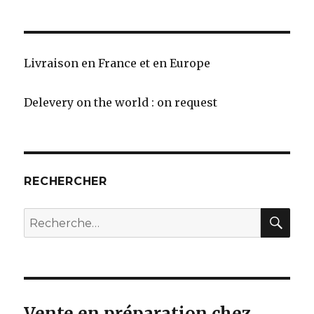
Livraison en France et en Europe
Delevery on the world : on request
RECHERCHER
REC
Recherche
pour
:
Vente en préparation chez