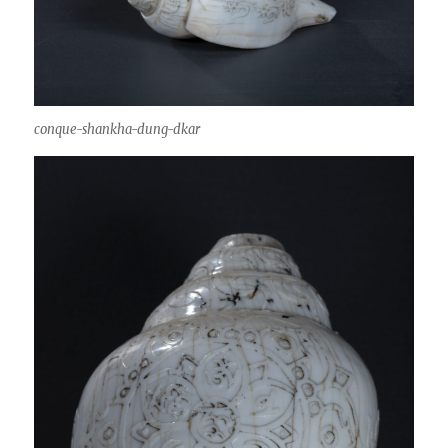
conque-shankha-dung-dkar