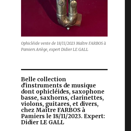
Ophicléide vente de 18/11/2023 Maître FARBOS à
Pamiers Ariège, expert Didier LE GALL
Belle collection
d'instruments de musique
dont ophicléides, saxophone
basse, saxhorns, clarinettes,
violons, guitares, et divers,
chez Maître FARBOS à
Pamiers le 18/11/2023. Expert:
Didier LE GALL