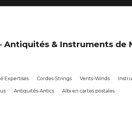
 – Antiquités & Instruments de
té Expertises
Cordes-Strings
Vents-Winds
Instr
ous
Antiquités-Antics
Albi en cartes postales