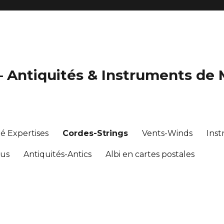
 – Antiquités & Instruments de
té Expertises
Cordes-Strings
Vents-Winds
Ins
ous
Antiquités-Antics
Albi en cartes postales