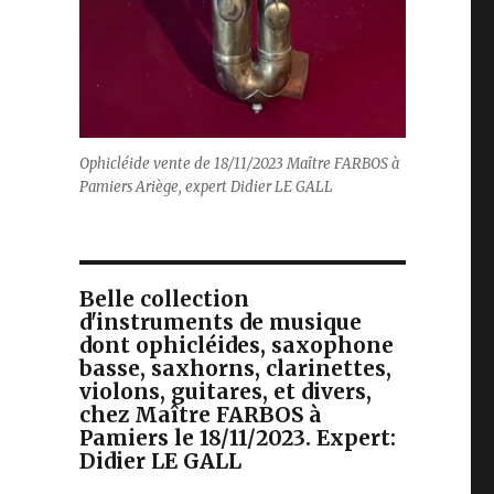
Ophicléide vente de 18/11/2023 Maître FARBOS à
Pamiers Ariège, expert Didier LE GALL
Belle collection
d'instruments de musique
dont ophicléides, saxophone
basse, saxhorns, clarinettes,
violons, guitares, et divers,
chez Maître FARBOS à
Pamiers le 18/11/2023. Expert:
Didier LE GALL