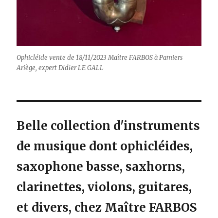
Ophicléide vente de 18/11/2023 Maître FARBOS à Pamiers
Ariège, expert Didier LE GALL
Belle collection d'instruments
de musique dont ophicléides,
saxophone basse, saxhorns,
clarinettes, violons, guitares,
et divers, chez Maître FARBOS