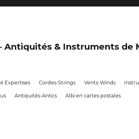
 – Antiquités & Instruments de
té Expertises
Cordes-Strings
Vents-Winds
Instr
ous
Antiquités-Antics
Albi en cartes postales