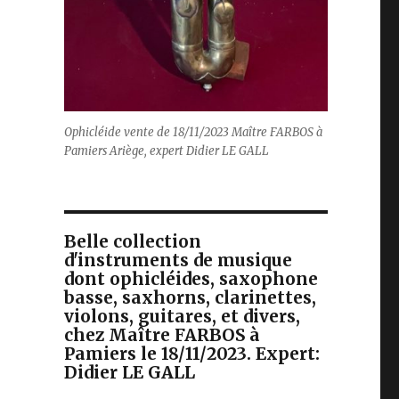
Ophicléide vente de 18/11/2023 Maître FARBOS à
Pamiers Ariège, expert Didier LE GALL
Belle collection
d'instruments de musique
dont ophicléides, saxophone
basse, saxhorns, clarinettes,
violons, guitares, et divers,
chez Maître FARBOS à
Pamiers le 18/11/2023. Expert:
Didier LE GALL